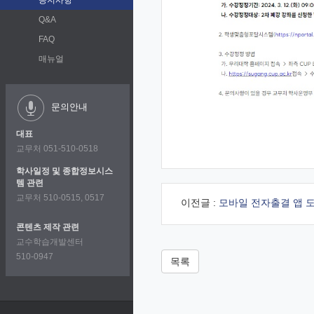
공지사항
Q&A
FAQ
매뉴얼
문의안내
대표
교무처 051-510-0518
학사일정 및 종합정보시스
템 관련
교무처 510-0515, 0517
이전글 :
모바일 전자출결 앱 
콘텐츠 제작 관련
교수학습개발센터
510-0947
목록