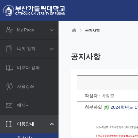
CyberCampus
메
인
콘
텐
츠
My Page
공지사항
로
건
너
나의 강좌
뛰
공지사항
기
비교과 강좌
자율강좌
작성자
: 박원준
메시지
첨부파일
2024학년도 1
이용안내