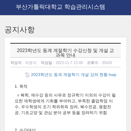
부산가톨릭대학교 학습관리시스템
메
인
공지사항
콘
텐
츠
로
2023학년도 동계 계절학기 수강신청 및 개설 교
건
과목 안내
너
작성자
: 박종석
작성일
: 2023-11-7 13:49
조회수
: 35620
뛰
기
2023학년도 동계 계절학기 개설 강좌 현황.hwp
1.
목적
○ 복학
,
재수강 등의 사유로 정규학기 이외의 수강이 필
요한 재학생에게 기회를 부여하고
,
부족한 졸업학점 이
수
,
우수학생의 조기 학위취득 장려
,
복수전공
,
융합전
공
,
기초교양 및 관심 분야 공부 등을 장려하기 위함
2.
수강대상