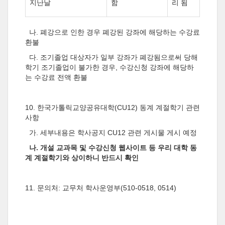
지난날
함
리 됨
나
.
폐강으로 인한 경우 폐강된 강좌에 해당하는 수강료
환불
다
.
조기졸업 대상자가 일부 강좌가 폐강됨으로써 당해
학기 조기졸업이 불가한 경우
,
수강신청 강좌에 해당하
는 수강료 전액 환불
10. 한국가톨릭교양공유대학(CU12) 동계 계절학기 관련
사항
가. 세부내용은 학사공지 CU12 관련 게시물 게시 예정
나. 개설 교과목 및 수강신청 웹사이트 등 우리 대학 동
계 계절학기와 상이하니 반드시 확인
11.
문의처
:
교무처 학사운영부
(510-0518, 0514)