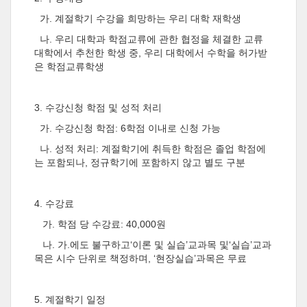
가
.
계절학기 수강을 희망하는 우리 대학 재학생
나
.
우리 대학과 학점교류에 관한 협정을 체결한 교류
대학에서 추천한 학생 중
,
우리 대학에서 수학을 허가받
은 학점교류학생
3.
수강신청 학점 및 성적 처리
가
.
수강신청 학점
:
6
학점 이내로 신청 가능
나
.
성적 처리
:
계절학기에 취득한 학점은 졸업 학점에
는 포함되나
,
정규학기에 포함하지 않고 별도 구분
4.
수강료
가
.
학점 당 수강료
: 40,000
원
나
.
가
.
에도 불구하고
‘
이론 및 실습
’
교과목 및
‘
실습
’
교과
목은 시수 단위로 책정하며
, ‘
현장실습
’
과목은 무료
5.
계절학기 일정