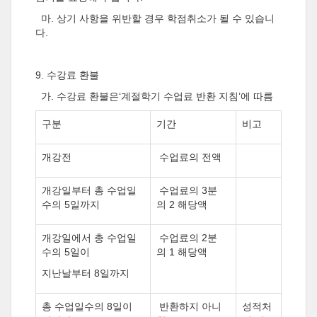
마
.
상기 사항을 위반할 경우 학점취소가 될 수 있습니
다
.
9.
수강료 환불
가
.
수강료 환불은
‘
계절학기 수업료 반환 지침
’
에 따름
구분
기간
비고
개강전
수업료의 전액
개강일부터 총 수업일
수업료의
3
분
수의
5
일까지
의
2
해당액
개강일에서 총 수업일
수업료의
2
분
수의
5
일이
의
1
해당액
지난날부터
8
일까지
총 수업일수의
8
일이
반환하지 아니
성적처